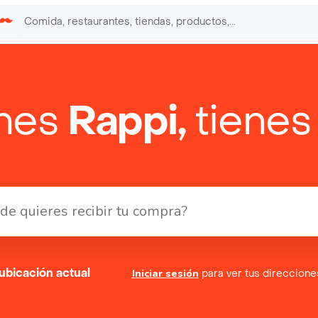
enes
Rappi,
tienes
ubicación actual
Iniciar sesión
para ver tus direccion