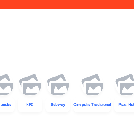
rbucks
KFC
Subway
Cinépolis Tradicional
Pizza Hu