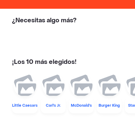
¿Necesitas algo más?
¡Los 10 más elegidos!
Little Caesars
Carl's Jr.
McDonald's
Burger King
Sta