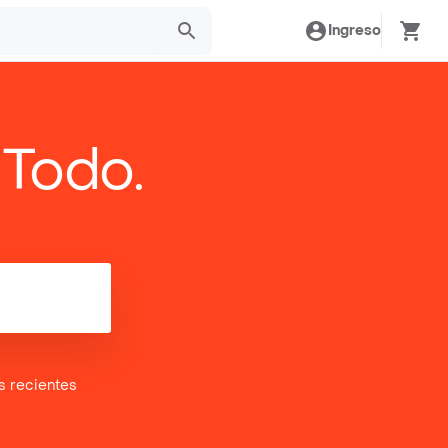
Ingreso
 Todo.
es
recientes