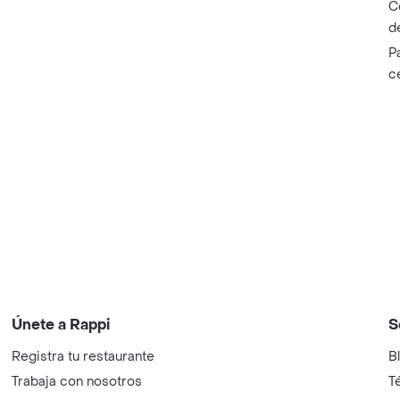
C
d
P
c
Únete a Rappi
S
Registra tu restaurante
B
Trabaja con nosotros
T