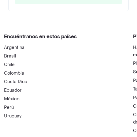
Encuéntranos en estos países
P
Argentina
H
m
Brasil
P
Chile
S
Colombia
P
Costa Rica
T
Ecuador
P
México
C
Perú
C
Uruguay
d
C