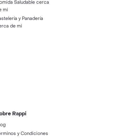
omida Saludable cerca
e mi
astelería y Panadería
erca de mi
obre Rappi
log
érminos y Condiciones