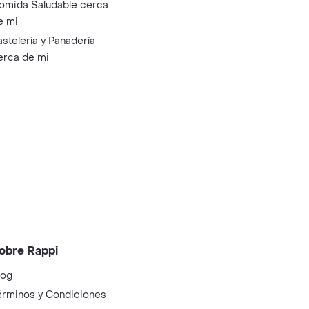
omida Saludable cerca
e mi
astelería y Panadería
erca de mi
obre Rappi
log
érminos y Condiciones