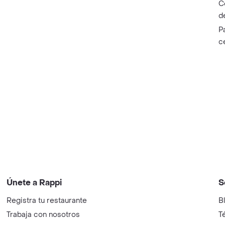
C
d
P
c
Únete a Rappi
S
Registra tu restaurante
B
Trabaja con nosotros
T