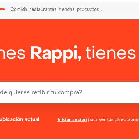
enes
Rappi,
tienes
ubicación actual
Iniciar sesión
para ver tus direccion