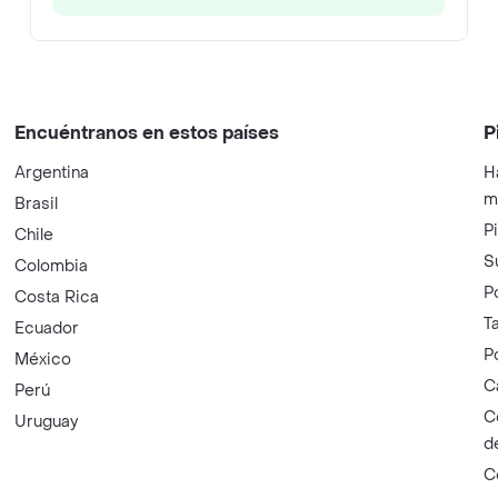
Encuéntranos en estos países
P
Argentina
H
m
Brasil
P
Chile
S
Colombia
P
Costa Rica
T
Ecuador
P
México
C
Perú
C
Uruguay
d
C