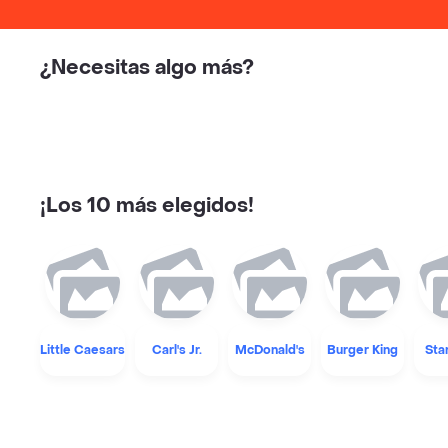
¿Necesitas algo más?
¡Los 10 más elegidos!
Little Caesars
Carl's Jr.
McDonald's
Burger King
Sta