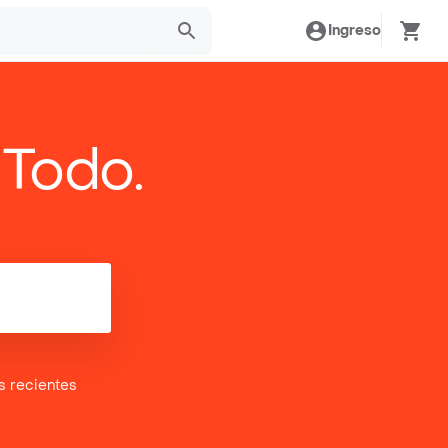
Ingreso
 Todo.
es
recientes