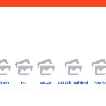
rbucks
KFC
Subway
Cinépolis Tradicional
Pizza Hu